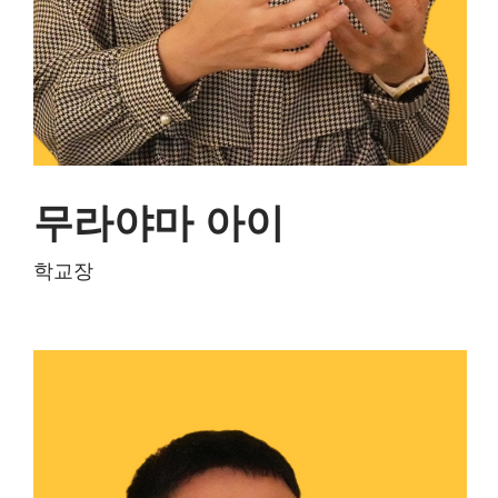
무라야마 아이
日本語教師歴20数年。
학교장
海外生活の経験あり。抽象的な話ばかりの
口だけリーダーではなく、努力や継続が必
ず結果につながることを体現し、生徒さん
を日本語だけじゃなくフィジカル・メンタ
ルの両面からもサポートしモチベーション
を維持させます。