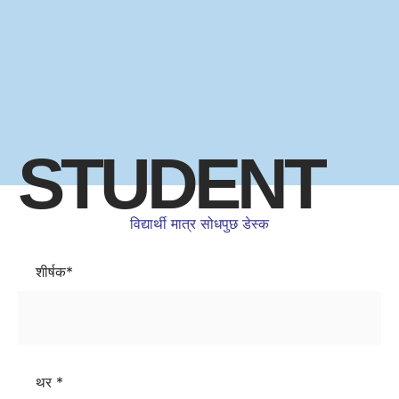
STUDENT
विद्यार्थी मात्र सोधपुछ डेस्क
शीर्षक*
थर *