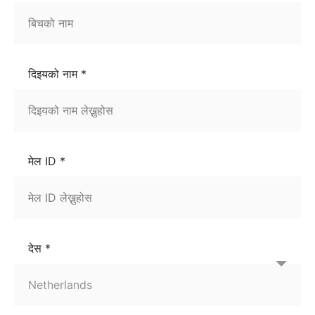
दिइयको नाम *
मेल ID *
देस *