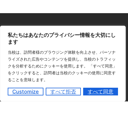
私たちはあなたのプライバシー情報を大切にし
ます
सामग्री
371-0022 ,Gunma Prefecture,
当校は、訪問者様のブラウジング体験を向上させ、パーソナ
Japan Maebashi chiyoda-machi
ライズされた広告やコンテンツを提供し、当校のトラフィッ
HOME
4chome,17-6
クを分析するためにクッキーを使用します。 「すべて同意」
सेवाका सर्तहरु
をクリックすると、訪問者は当校のクッキーの使用に同意す
TEL:
027-289-8916
FAX：
ることを意味します。
गोपनीयताको नीति
027-289-8917
Customize
すべて拒否
すべて同意
जानकारी
व्यावसायिक विद्यालय
नोटीस
International Industrial
Technology College